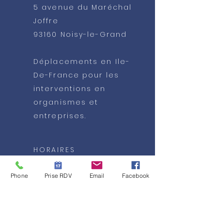
5 avenue du Maréchal
Joffre
93160 Noisy-le-Grand
Déplacements en Ile-
De-France pour les
interventions en
organismes et
entreprises.
HORAIRES
Du lundi au vendredi
Phone
Prise RDV
Email
Facebook
9h- 19h
Samedi